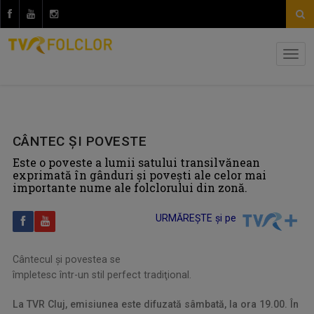
CÂNTEC ŞI POVESTE
Este o poveste a lumii satului transilvănean
exprimată în gânduri şi poveşti ale celor mai
importante nume ale folclorului din zonă.
URMĂREȘTE și pe
Cântecul şi povestea se
împletesc într-un stil perfect tradiţional.
La TVR Cluj, emisiunea este difuzată sâmbată, la ora 19.00. În