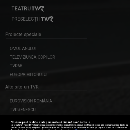
PRESELECȚII
Proiecte speciale
OMUL ANULUI
TELEVIZIUNEA COPIILOR
TVR65
EUROPA VIITORULUI
Alte site-uri TVR
EUROVISION ROMÂNIA
TVR#ENESCU
CERBUL DE AUR
Nouă ne pasă ca datele tale personale să rămână confidențiale
Noi și partenerii noștri
657
stocăm și/sau accesăm informații pe dispozitivul dvs., precum identificatorii cookie unici pentru prelucrarea datelor cu
caracter personal. Puteți accepta sau gestiona alegerile dvs. făcând clic mai jos sau în orice moment, pe pagina cu politica de confidențialitate.