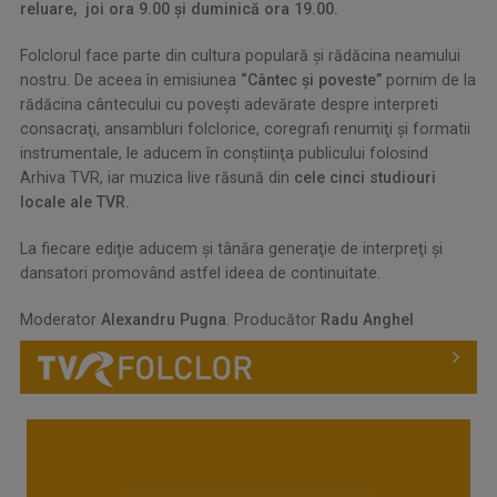
reluare, joi ora 9.00 și duminică ora 19.00.
Folclorul face parte din cultura populară şi rădăcina neamului
nostru. De aceea în emisiunea
“Cântec și poveste”
pornim de la
rădăcina cântecului cu poveşti adevărate despre interpreti
consacraţi, ansambluri folclorice, coregrafi renumiţi şi formatii
instrumentale, le aducem în conştiinţa publicului folosind
Arhiva TVR, iar muzica live răsună din
cele cinci studiouri
locale ale TVR.
La fiecare ediţie aducem şi tânăra generaţie de interpreţi şi
dansatori promovând astfel ideea de continuitate.
Moderator
Alexandru Pugna
. Producător
Radu Anghel