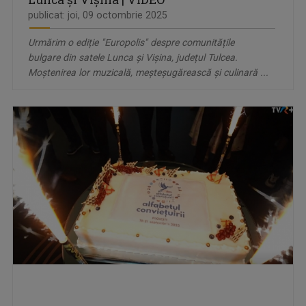
publicat: joi, 09 octombrie 2025
Urmărim o ediție "Europolis" despre comunitățile
bulgare din satele Lunca și Vișina, județul Tulcea.
Moștenirea lor muzicală, meșteșugărească și culinară ...