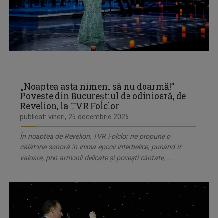
„Noaptea asta nimeni să nu doarmă!”
Poveste din Bucureștiul de odinioară, de
Revelion, la TVR Folclor
publicat: vineri, 26 decembrie 2025
În noaptea de Revelion, TVR Folclor ne propune o
călătorie sonoră în inima epocii interbelice, punând în
valoare, prin armonii delicate și povești cântate, ...