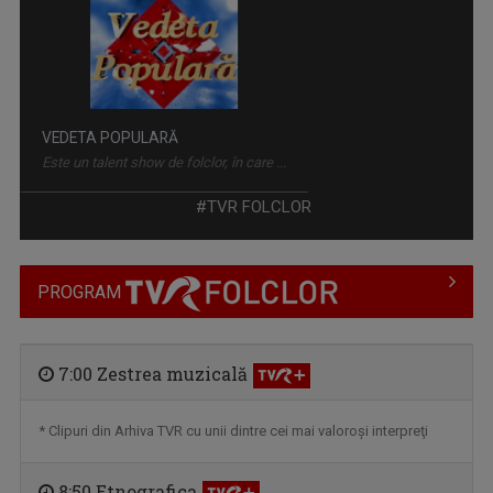
VEDETA POPULARĂ
Este un talent show de folclor, în care ...
#TVR FOLCLOR
PROGRAM
7:00 Zestrea muzicală
* Clipuri din Arhiva TVR cu unii dintre cei mai valoroşi interpreţi
8:50 Etnografica