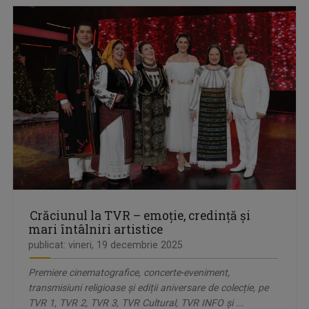
Crăciunul la TVR – emoție, credință și
mari întâlniri artistice
publicat: vineri, 19 decembrie 2025
Premiere cinematografice, concerte-eveniment,
transmisiuni religioase și ediții aniversare de colecție, pe
TVR 1, TVR 2, TVR 3, TVR Cultural, TVR INFO și ...