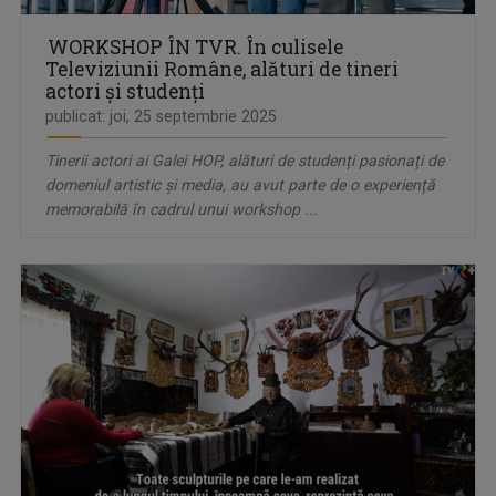
WORKSHOP ÎN TVR. În culisele
Televiziunii Române, alături de tineri
actori și studenți
publicat: joi, 25 septembrie 2025
Tinerii actori ai Galei HOP, alături de studenți pasionați de
domeniul artistic și media, au avut parte de o experiență
memorabilă în cadrul unui workshop ...