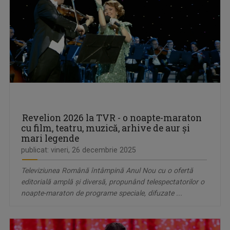
Revelion 2026 la TVR - o noapte-maraton
cu film, teatru, muzică, arhive de aur și
mari legende
publicat: vineri, 26 decembrie 2025
Televiziunea Română întâmpină Anul Nou cu o ofertă
editorială amplă și diversă, propunând telespectatorilor o
noapte-maraton de programe speciale, difuzate ...