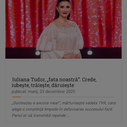
Iuliana Tudor, „fata noastră”. Crede,
iubeşte, trăieşte, dăruieşte
publicat: marţi, 23 decembrie 2025
„Dumnezeu e ancora mea!”, mărturiseşte vedeta TVR, care
alege o conştiinţă limpede în defavoarea succesului facil.
Pariul ei: să transmită reperele ...