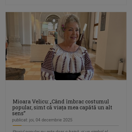
Mioara Velicu: „Când îmbrac costumul
popular, simt că viața mea capătă un alt
sens”
publicat: joi, 04 decembrie 2025
Straiul popular nu este doar o haină, ci un simbol al