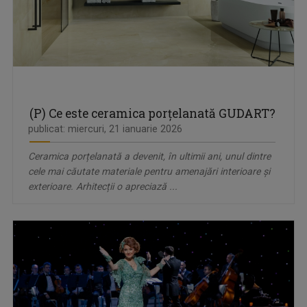
(P) Ce este ceramica porțelanată GUDART?
publicat: miercuri, 21 ianuarie 2026
Ceramica porțelanată a devenit, în ultimii ani, unul dintre
cele mai căutate materiale pentru amenajări interioare și
exterioare. Arhitecții o apreciază ...