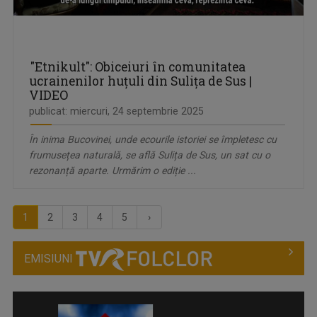
"Etnikult": Obiceiuri în comunitatea
ucrainenilor huțuli din Sulița de Sus |
VIDEO
publicat: miercuri, 24 septembrie 2025
În inima Bucovinei, unde ecourile istoriei se împletesc cu
frumusețea naturală, se află Sulița de Sus, un sat cu o
rezonanță aparte. Urmărim o ediție ...
1
2
3
4
5
›
EMISIUNI