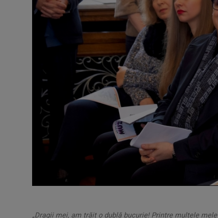
„Dragii mei, am trăit o dublă bucurie! Printre multele mele 