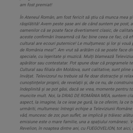
am fost premiat!
În Ateneul Român, am fost fericit să știu că munca mea și
răsplătită! Avem peste șase ani de când suntem pe post, a
oamenilor că se poate face divertisment clasic, de calitat
aceste confirmări înseamnă că fac bine ceea ce fac, că efortu
cultural are ecouri puternice! Le mulțumesc și lor și vouă
de România mea!”. Am vrut să arătăm că se poate face div
speciale, cu lejeritate și muzică. Mulți blamează Televiziun
apărător sau contestatar. Pot spune doar că programele tel
Cultural sau filiala din Moldova, sunt calitative, sunt pline
învățat. Televizorul nu trebuie să fie doar distracție și rel
cunoștințelor proprii, de revelații și, de ce nu, de constru
îndeplinită și se pot găsi, dacă se vrea, momente pentru t
muncite mult.
Noi, la DRAG DE ROMÂNIA MEA, suntem clasi
aspect, la imagine, la ce iese pe gură, la ce oferim, la ce
urmăriti, multumesc întregii echipe a Televiziunii Române c
văd, muncesc de zor, pun suflet, se implică și trăiesc alăt
emisiune este o mare familie, una a spațiului românesc.
V
Revelion, în noaptea dintre ani, cu FUEGOVELION, tot aici, 