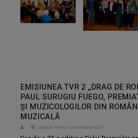
EMISIUNEA TVR 2 „DRAG DE R
PAUL SURUGIU FUEGO, PREMIA
ȘI MUZICOLOGILOR DIN ROMÂN
MUZICALĂ
publicat: miercuri, 20 noiembrie 2024
Cea de-a 33-a ediție a Galei Premiilor a