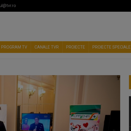
ul@tvr.ro
PROGRAM TV
CANALE TVR
PROIECTE
PROIECTE SPECIALE