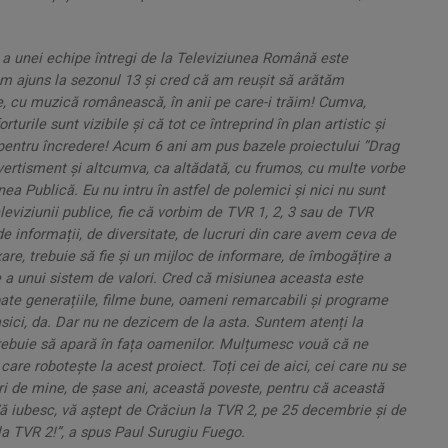
 a unei echipe întregi de la Televiziunea Română este
m ajuns la sezonul 13 și cred că am reușit să arătăm
e, cu muzică românească, în anii pe care-i trăim! Cumva,
rile sunt vizibile și că tot ce întreprind în plan artistic și
 pentru încredere! Acum 6 ani am pus bazele proiectului ”Drag
ertisment și altcumva, ca altădată, cu frumos, cu multe vorbe
ea Publică. Eu nu intru în astfel de polemici și nici nu sunt
eviziunii publice, fie că vorbim de TVR 1, 2, 3 sau de TVR
 de informații, de diversitate, de lucruri din care avem ceva de
axare, trebuie să fie și un mijloc de informare, de îmbogățire a
ire a unui sistem de valori. Cred că misiunea aceasta este
oate generațiile, filme bune, oameni remarcabili și programe
ci, da. Dar nu ne dezicem de la asta. Suntem atenți la
 trebuie să apară în fața oamenilor. Mulțumesc vouă că ne
are robotește la acest proiect. Toți cei de aici, cei care nu se
uri de mine, de șase ani, această poveste, pentru că această
ă iubesc, vă aștept de Crăciun la TVR 2, pe 25 decembrie și de
la TVR 2!
”, a spus Paul Surugiu Fuego.