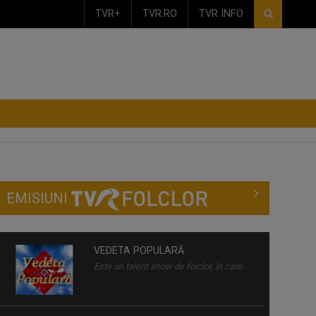
TVR+
TVR.RO
TVR INFO
EMISIUNI
VEDETA POPULARĂ
Este un talent show de folclor, în care ...