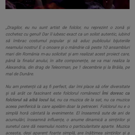
„Dragilor, eu nu sunt artist de folclor, nu reprezint o zonă și
cochetez cu genul! Dar îl iubesc exact ca un solist autentic, iubind
să îmbrac costumul popular și să aduc publicului bijuteriile
neamului nostru! E o onoare și o mândrie că peste 10 ansambluri
mari din România m-au solicitat și am realizat acest proiect care,
până la finalul anului, în alte componențe, se va mai realiza la
Alexandria, din drag de Teleorman, pe 1 decembrie și la Brăila, pe
mal de Dunăre.
Nu am pretenții că aș fi perfect, dar îmi place să ofer diversitate
și să arăt ce fascinant este folclorul românesc!
Îmi doresc ca
folclorul să aibă locul lui
, nu ca muzica de la sat, nu ca muzica
aceea periferică la care apelăm doar la petreceri. Folclorul nu e o
simplă horă cântată la evenimente. El înseamnă sute de ani de
acumulări, înseamnă influențe, o anume dinamică a simțirilor și
sunetul care dă neamului nostru o particularitate aparte. Muzica
aceasta, deși aparent foarte simplă, are înălțimea simțirilor și a