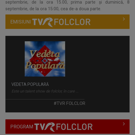
septembrie, de la ora 15.00, prima parte și duminică, 8
septembrie, de la ora 15:00, cea de-a doua parte.
EMISIUNI
VEDETA POPULARĂ
Este un talent show de folclor, în care ...
#TVR FOLCLOR
PROGRAM