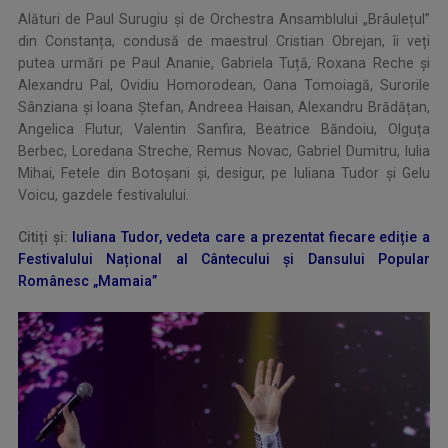
Alături de Paul Surugiu și de Orchestra Ansamblului „Brâulețul”
din Constanța, condusă de maestrul Cristian Obrejan, îi veți
putea urmări pe Paul Ananie, Gabriela Tuță, Roxana Reche și
Alexandru Pal, Ovidiu Homorodean, Oana Tomoiagă, Surorile
Sânziana și Ioana Ștefan, Andreea Haisan, Alexandru Brădățan,
Angelica Flutur, Valentin Sanfira, Beatrice Băndoiu, Olguța
Berbec, Loredana Streche, Remus Novac, Gabriel Dumitru, Iulia
Mihai, Fetele din Botoșani și, desigur, pe Iuliana Tudor și Gelu
Voicu, gazdele festivalului.
Citiți și:
Iuliana Tudor, vedeta care a prezentat fiecare ediție a
Festivalului Național al Cântecului și Dansului Popular
Românesc „Mamaia”