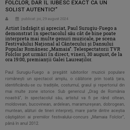
FOLCLOR, DAR ÎL IUBESC EXACT CA UN
SOLIST AUTENTIC!”
publicat: joi, 29 august 2024
Artist îndrăgit și apreciat, Paul Surugiu-Fuego a
demonstrat în spectacolul său cât de bine poate
interpreta mai multe genuri muzicale, pe scena
Festivalului Național al Cântecului și Dansului
Popular Românesc „Mamaia”. Telespectatorii TVR
Folclor pot urmări în direct, vineri, 30 august, de la
ora 19:00, premianţii Galei Laureaților.
Paul Surugiu-Fuego a pregătit iubitorilor muzicii populare
românești un spectacol amplu, o călătorie prin toată țara,
identificându-se cu tradițiile, costumul, graiul și repertoriul din
mai multe zone istorice. Sub genericul „Drag de România
noastră”, în spectacolul său, artistul va fi pe rând oltean,
moldovean, bucovinean, ardelean, maramureșean, dobrogean,
muntean, alături de tineri interpreți, mare parte dintre aceștia
câștigători ai premiilor festivalului-concurs „Mamaia Folclor”,
până în anul 2012.