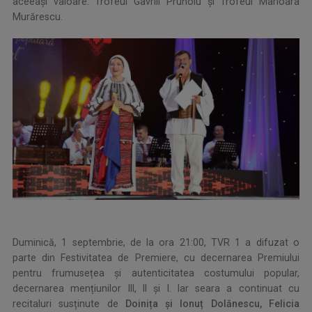
aceeași valoare: Trofeul Gavriil Prunoiu și Trofeul Marioara
Murărescu.
Duminică, 1 septembrie, de la ora 21:00, TVR 1 a difuzat o
parte din Festivitatea de Premiere, cu decernarea Premiului
pentru frumusețea și autenticitatea costumului popular,
decernarea mențiunilor III, II și I. Iar seara a continuat cu
recitaluri susținute de
Doinița și Ionuț Dolănescu, Felicia