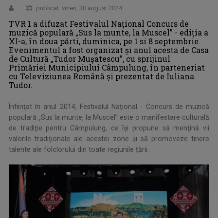
publicat: vineri, 30 august 2024
TVR 1 a difuzat Festivalul Național Concurs de
muzică populară „Sus la munte, la Muscel” - ediţia a
XI-a, în doua părti, duminica, pe 1 si 8 septembrie.
Evenimentul a fost organizat și anul acesta de Casa
de Cultură „Tudor Mușatescu”, cu sprijinul
Primăriei Municipiului Câmpulung, în parteneriat
cu Televiziunea Română și prezentat de Iuliana
Tudor.
Înfiinţat în anul 2014, Festivalul Naţional - Concurs de muzică
populară „Sus la munte, la Muscel” este o manifestare culturală
de tradiţie pentru Câmpulung, ce își propune să menţină vii
valorile tradiţionale ale acestei zone şi să promoveze tinere
talente ale folclorului din toate regiunile ţării.