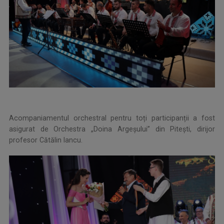
Acompaniamentul orchestral pentru toți participanții a fost
asigurat de Orchestra „Doina Argeșului” din Pitești, dirijor
profesor Cătălin Iancu.